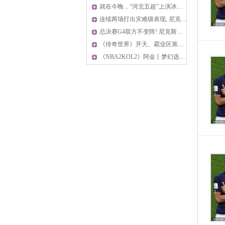
就在今晚，“河北五超”上演冰与火之战！冠军之城vs冬奥之城
连续两场打出灾难级表现, 尼克斯强力投手的奇兵路走到尽头了?
总决赛G4双方不变阵! 尼克斯轮换继续用奇兵
《传奇世界》开天、霸业区第三届「试剑大会」圆满收官！
《NBA2KOL2》阿金丨梦幻选秀S4自选商城卡槽二球星包解