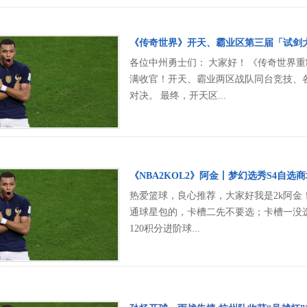
《传奇世界》开天、霸业区第三届「试剑
各位中州勇士们： 大家好！ 《传奇世界重
满收官！开天、霸业两区战队同台竞技、
对决。 最终，开天区...
《NBA2KOL2》阿金丨梦幻选秀S4自
热爱篮球，良心推荐，大家好我是2k阿金！
通球星包的，卡槽二先不要选；卡槽一没选
120积分进阶球...