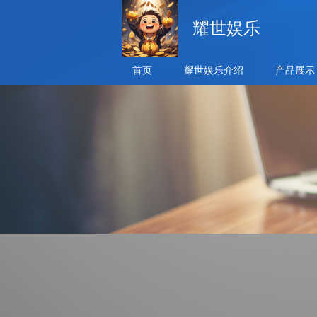
耀世娱乐
首页
耀世娱乐介绍
产品展示