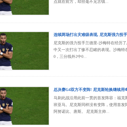
点就在前方，却丝毫不见古镇...
连续两场打出灾难级表现, 尼克斯强力投
尼克斯的强力投手兰德里-沙梅特在经历了
中又一次打出了惨不忍睹的表现。沙梅特在
0，三分线外2中0...
总决赛G4双方不变阵! 尼克斯轮换继续用
马刺此战沿用此前一贯的首发阵容：福克
班亚马。尼克斯同样没有变阵，使用首发
阿努诺比、唐斯。 尼克斯主帅...