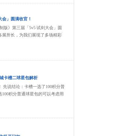
大会」圆满收官！
制版》第三届「5v5 试剑大会」圆
各展所长，为我们展现了多场精彩
选商城卡槽二球星包解析
 先说结论：卡槽一选了100积分普
100积分普通球星包的可以考虑用