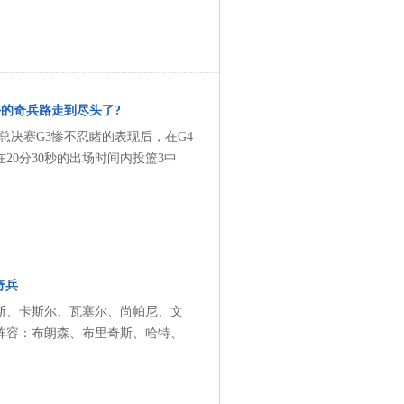
手的奇兵路走到尽头了?
总决赛G3惨不忍睹的表现后，在G4
20分30秒的出场时间内投篮3中
奇兵
斯、卡斯尔、瓦塞尔、尚帕尼、文
阵容：布朗森、布里奇斯、哈特、