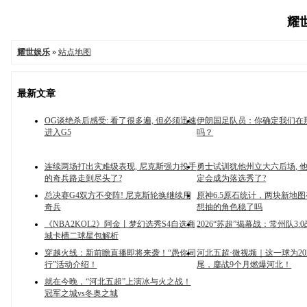
耀世
耀世娱乐
»
站点地图
最新文章
OG谈绝杀后感受: 看了很多遍, 但必须迅速
伊朗国足队员：你确定我们在
进入G5
吗？
连续两场打出灾难级表现, 尼克斯强力投手
勇士试训犹他州立大六后场, 
的奇兵路走到尽头了?
定会成为落选秀了?
总决赛G4双方不变阵! 尼克斯轮换继续用
原神6.5原石统计，两块新地
奇兵
想抽的角色稳了吗
《NBA2KOL2》阿金丨梦幻选秀S4自选商
2026“苏超”揭幕战：常州队3:
城卡槽二球星包解析
穿越火线：新前瞻直播即将来袭！“愚你同
河北五超·微视频｜这一球为20
行”活动介绍！
尾，鏖战9个月燃爆河北！
就在今晚，“河北五超”上演冰与火之战！
冠军之城vs冬奥之城